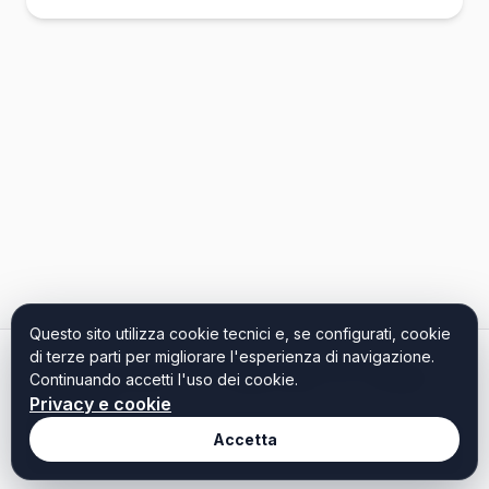
Questo sito utilizza cookie tecnici e, se configurati, cookie
di terze parti per migliorare l'esperienza di navigazione.
Arrivo
Partenza
Ospiti
9 ago 2026
15 ago 2026
2 Adulti
Continuando accetti l'uso dei cookie.
Modifica
Privacy e cookie
Accetta
Seleziona almeno una struttura